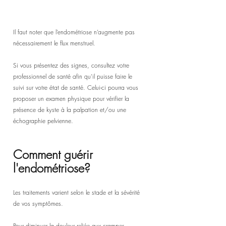
Il faut noter que l’endométriose n’augmente pas 
nécessairement le flux menstruel.
Si vous présentez des signes, consultez votre 
professionnel de santé afin qu'il puisse faire le 
suivi sur votre état de santé. Celui-ci pourra vous 
proposer un examen physique pour vérifier la 
présence de kyste à la palpation et/ou une 
échographie pelvienne.
Comment guérir 
l'endométriose?
Les traitements varient selon le stade et la sévérité 
de vos symptômes.
Pour diminuer la douleur reliée aux crampes 