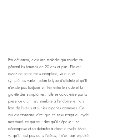
Par définition, c'est une maladie qui touche en 
général les femmes de 20 ans et plus. Elle est 
assez courante mais complexe, vu que les 
symptômes varient selon le type d'atteinte et qu'il 
n'existe pas toujours un lien entre le stade et la 
gravité des symptômes.  Elle se caractérise par la 
présence d'un tissu similaire à l'endomètre mais 
hors de l'utérus et sur les organes connexes. Ce 
qui est étonnant, c'est que ce tissu réagit au cycle 
menstruel, ce qui veut dire qu'il s'épaissit, se 
décompose et se détache à chaque cycle. Mais 
vu qu'il n'est pas dans l'utérus, il n'est pas expulsé 