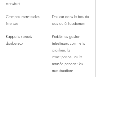
menstruel
Crampes menstruelles 
Douleur dans le bas du 
intenses
dos ou à l'abdomen
Rapports sexuels 
Problèmes gastro-
douloureux
intestinaux comme la 
diarrhée, la 
constipation, ou la 
nausée pendant les 
menstruations