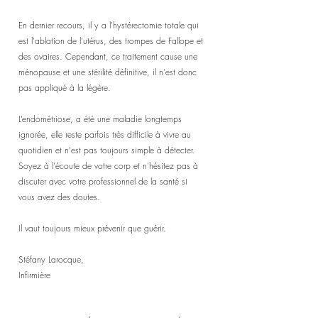
En dernier recours, il y a l'h
ystérectomie
 totale qui 
est l'ablation de l'utérus, des trompes de Fallope et 
des ovaires. Cependant, ce traitement cause une 
ménopause et une stérilité définitive, il n'est donc 
pas appliqué à la légère.
L’endométriose, a été une maladie longtemps 
ignorée, elle reste parfois très difficile à vivre au 
quotidien et n'est pas toujours simple à détecter.
Soyez à l'écoute de votre corp et n'hésitez pas à 
discuter avec votre professionnel de la santé si 
vous avez des doutes.
Il vaut toujours mieux prévenir que guérir.
Stéfany Larocque,
Infirmière