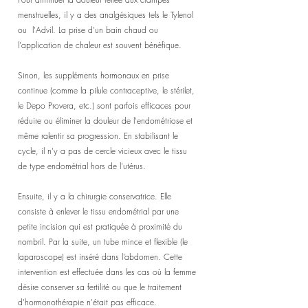
menstruelles, il y a des analgésiques tels le Tylenol 
ou  l'Advil. La prise d'un bain chaud ou 
l'application de chaleur est souvent bénéfique.
Sinon, les suppléments hormonaux en prise 
continue (comme la pilule contraceptive, le stérilet, 
le Depo Provera, etc.) sont parfois efficaces pour 
réduire ou éliminer la douleur de l'endométriose et 
même ralentir sa progression. En stabilisant le 
cycle, il n'y a pas de cercle vicieux avec le tissu 
de type endométrial hors de l'utérus. 
Ensuite, il y a la chirurgie conservatrice. Elle 
consiste à enlever le tissu endométrial par une 
petite incision qui est pratiquée à proximité du 
nombril. Par la suite, un tube mince et flexible (le 
laparoscope) est inséré dans l’abdomen. Cette 
intervention est effectuée dans les cas où la femme 
désire conserver sa fertilité ou que le traitement 
d'hormonothérapie n'était pas efficace. 