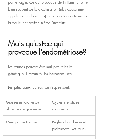
par le vagin. Ce qui provoque de l'inflammation et 
bien souvent de la cicatrisation (plus couramment 
appelé des adhérences) qui à leur tour entraine de 
la douleur et parfois même l'infertilité. 
Mais qu'est-ce qui 
provoque l'endométriose?
Les causes peuvent être multiples telles la 
génétique, l'immunité, les hormones, etc. 
Les principaux facteurs de risques sont:
Grossesse tardive ou 
Cycles menstruels 
absence de grossesse
raccourcis
Ménopause tardive
Règles abondantes et 
prolongées (+8 jours)