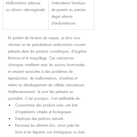
Malformation (sténose 
Antécédents familiaux 
ou cloison utérovaginale)
de parents au premier 
degré atteints 
d'endométriose
En parlant de facteurs de risques, je dois vous 
informer sur les perturbateurs endocriniens souvent 
présents dans les produits cosmétiques, d'hygiène 
féminine et le maquillage. Ces substances 
chimiques interfèrent avec les actions hormonales 
et seraient associées à des problèmes de 
reproduction, de malformations, d'asthme et 
même au développement de cellules cancéreuses. 
Malheureusement, ils sont très présents au 
quotidien. C'est pourquoi, il est préférable de :
Consommez des produits avec une liste 
d'ingrédients simples et biologiques. 
Employez des parfums naturels.
Favorisez les aliments bio, sinon peler les 
fruits et les légumes non biologiques ou bien 