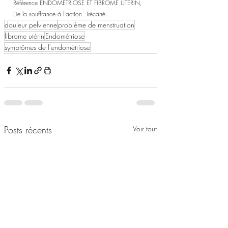
Référence ENDOMÉTRIOSE ET FIBROME UTÉRIN, 
De la souffrance à l'action. Trécarré.
douleur pelvienne
problème de menstruation
fibrome utérin
Endométriose
symptômes de l'endométriose
Posts récents
Voir tout