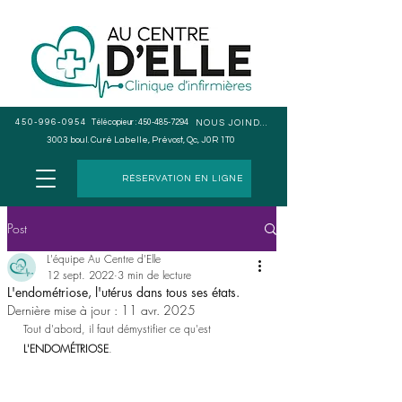
450-996-0954
Télécopieur :
450-485-7294
NOUS JOINDRE
3003 boul. Curé Labelle, Prévost, Qc, J0R 1T0
RÉSERVATION EN LIGNE
Post
L'équipe Au Centre d'Elle
12 sept. 2022
3 min de lecture
L'endométriose, l'utérus dans tous ses états.
Dernière mise à jour :
11 avr. 2025
Tout d'abord, il faut démystifier ce qu'est 
L'ENDOMÉTRIOSE
.