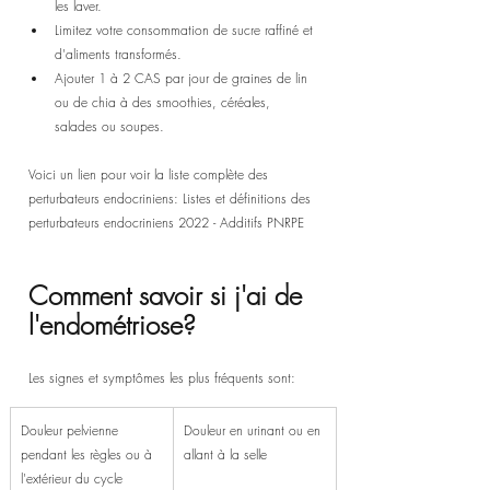
les laver.
Limitez votre consommation de sucre raffiné et 
d'aliments transformés.
Ajouter 1 à 2 CAS par jour de graines de lin 
ou de chia à des smoothies, céréales, 
salades ou soupes.
Voici un lien pour voir la liste complète des 
perturbateurs endocriniens: 
Listes et définitions des 
perturbateurs endocriniens 2022 - Additifs PNRPE
Comment savoir si j'ai de 
l'endométriose?
Les signes et symptômes les plus fréquents sont:
Douleur pelvienne 
Douleur en urinant ou en 
pendant les règles ou à 
allant à la selle
l'extérieur du cycle 