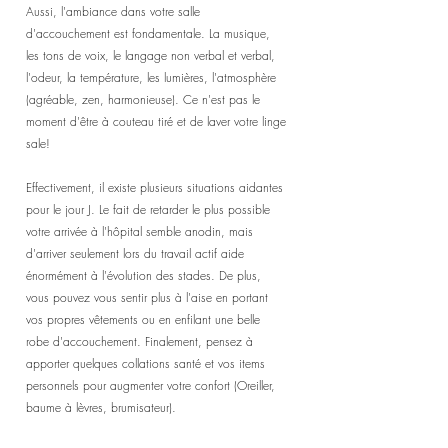
Aussi, l'ambiance dans votre salle 
d'accouchement est fondamentale. La musique, 
les tons de voix, le langage non verbal et verbal, 
l'odeur, la température, les lumières, l'atmosphère 
(agréable, zen, harmonieuse). Ce n'est pas le 
moment d'être à couteau tiré et de laver votre linge 
sale!
Effectivement, il existe plusieurs situations aidantes 
pour le jour J. Le fait de retarder le plus possible 
votre arrivée à l'hôpital semble anodin, mais 
d'arriver seulement lors du travail actif aide 
énormément à l'évolution des stades. De plus, 
vous pouvez vous sentir plus à l'aise en portant 
vos propres vêtements ou en enfilant une belle 
robe d'accouchement. Finalement, pensez à 
apporter quelques collations santé et vos items 
personnels pour augmenter votre confort (Oreiller, 
baume à lèvres, brumisateur).