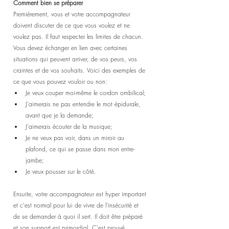
Comment bien se préparer
Premièrement, vous et votre accompagnateur 
doivent discuter de ce que vous voulez et ne 
voulez pas. Il faut respecter les limites de chacun. 
Vous devez échanger en lien avec certaines 
situations qui peuvent arriver, de vos peurs, vos 
craintes et de vos souhaits. Voici des exemples de 
ce que vous pouvez vouloir ou non:
Je veux couper moi-même le cordon ombilical;
J'aimerais ne pas entendre le mot épidurale, 
avant que je la demande;
J'aimerais écouter de la musique;
Je ne veux pas voir, dans un miroir au 
plafond, ce qui se passe dans mon entre-
jambe;
Je veux pousser sur le côté.
Ensuite, votre accompagnateur est hyper important 
et c'est normal pour lui de vivre de l'insécurité et 
de se demander à quoi il sert. Il doit être préparé 
et son support est primordial. C'est prouvé 