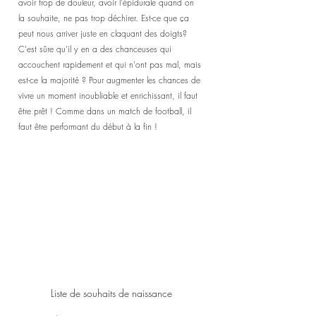
avoir trop de douleur, avoir l'épidurale quand on 
la souhaite, ne pas trop déchirer. Est-ce que ça 
peut nous arriver juste en claquant des doigts? 
C'est sûre qu'il y en a des chanceuses qui 
accouchent rapidement et qui n'ont pas mal, mais 
est-ce la majorité ? Pour augmenter les chances de 
vivre un moment inoubliable et enrichissant, il faut 
être prêt ! Comme dans un match de football, il 
faut être performant du début à la fin ! 
Liste de souhaits de naissance