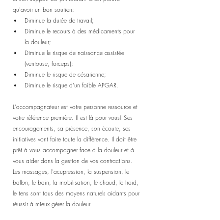
qu'avoir un bon soutien:
Diminue la durée de travail;
Diminue le recours à des médicaments pour 
la douleur;
Diminue le risque de naissance assistée 
(ventouse, forceps);
Diminue le risque de césarienne;
Diminue le risque d'un faible APGAR.
L'accompagnateur est votre personne ressource et 
votre référence première. Il est là pour vous! Ses 
encouragements, sa présence, son écoute, ses 
initiatives vont faire toute la différence. Il doit être 
prêt à vous accompagner face à la douleur et à 
vous aider dans la gestion de vos contractions. 
Les massages, l'acupression, la suspension, le 
ballon, le bain, la mobilisation, le chaud, le froid, 
le tens sont tous des moyens naturels aidants pour 
réussir à mieux gérer la douleur.