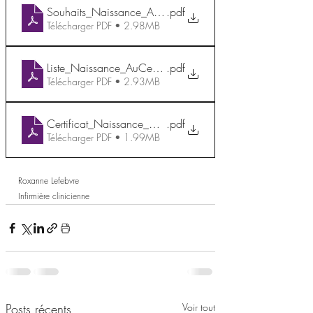
Souhaits_Naissance_AuCentreDelle
.pdf
Télécharger PDF • 2.98MB
Liste_Naissance_AuCentreDelle
.pdf
Télécharger PDF • 2.93MB
Certificat_Naissance_AuCentreDelle
.pdf
Télécharger PDF • 1.99MB
Roxanne Lefebvre
Infirmière clinicienne
Posts récents
Voir tout