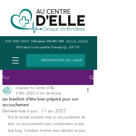
450-996-0954
Télécopieur :
450-485-7294
NOUS JOINDRE
3003 boul. Curé Labelle, Prévost, Qc, J0R 1T0
RÉSERVATION EN LIGNE
Post
L'équipe Au Centre d'Elle
2 févr. 2023
2 min de lecture
Les bienfaits d'être bien préparé pour son
accouchement
Dernière mise à jour :
11 avr. 2025
Tout le monde souhaite vivre un accouchement de 
rêve, un accouchement sans complication et pas 
trop long. Combien d'entres nous désirent ne pas 