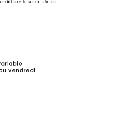
ur différents sujets afin de
variable
 au vendredi
 référer à l'onglet
ON EN LIGNE» pour voir
lités de chaque jour selon
ion que vous désirez.
 aussi nous téléphoner au