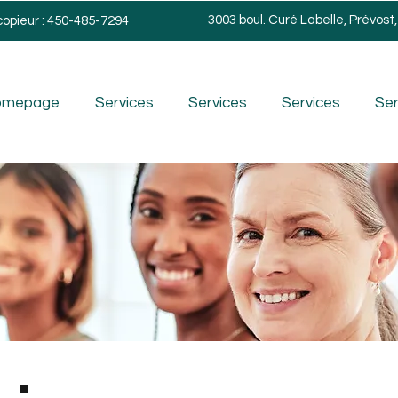
3003 boul. Curé Labelle, Prévost
copieur : 450-485-7294
omepage
Services
Services
Services
Ser