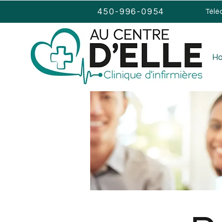
450-996-0954
Télé
H