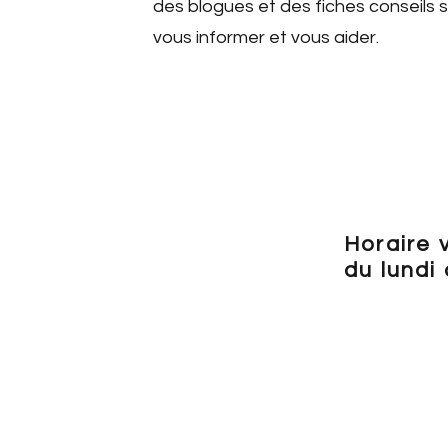
des blogues et des fiches conseils s
vous informer et vous aider.
Horaire 
du lundi
Veui
llez vous
Téléphone : 450-996-0954
«RÉSE
RVATI
les disponibi
élécopieur : 450-485-7294
la consultat
 :
info@aucentredelle.com
Vous pouvez
elle, Prévost, Qc, J0R 1T0
besoin.