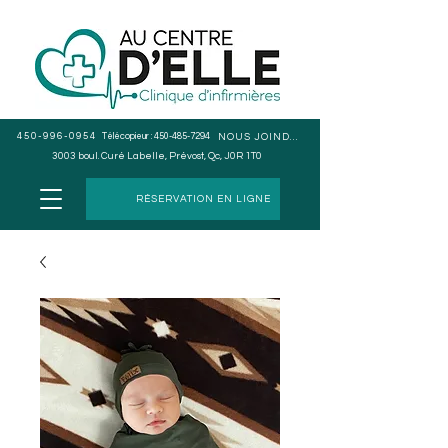
450-996-0954
Télécopieur :
450-485-7294
NOUS JOINDRE
3003 boul. Curé Labelle, Prévost, Qc, J0R 1T0
RÉSERVATION EN LIGNE