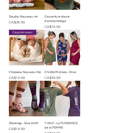
Doudou Nouveau-né
Couverture douce
d'emmaillotage
Price
CA$38.99
Price
CA$18.99
Coup de coeur
Chapeau Nouveau-Né
Childbirth dress - Olive
Price
Price
CA$14.99
CA$39.99
Stockings - Give birth!
T-Shirt - La PUISSANCE
de la FEMME
Price
CA$14.99