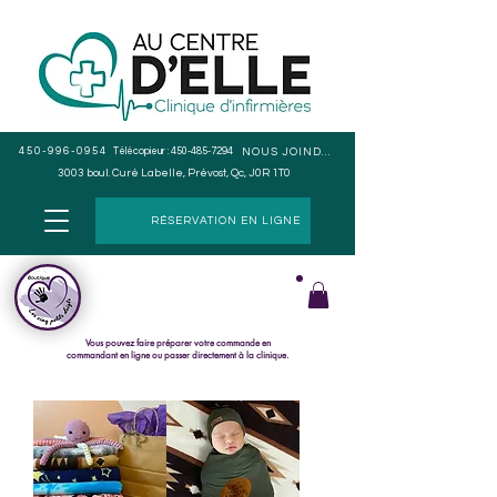
450-996-0954
Télécopieur :
450-485-7294
NOUS JOINDRE
3003 boul. Curé Labelle, Prévost, Qc, J0R 1T0
RÉSERVATION EN LIGNE
Cueillette en magasin seulement, pas de livraison.
Le paiement s
e fait lors du ramassage de la commande.
Vous pouvez faire préparer votre commande en
commandant en ligne ou passer directement à la clinique.