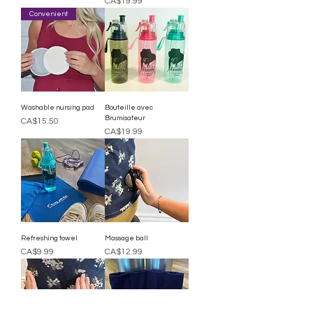
Price
CA$19.99
Convenient
Washable nursing pad
Bouteille avec
Brumisateur
Price
CA$15.50
Price
CA$19.99
Refreshing towel
Massage ball
Price
Price
CA$9.99
CA$12.99