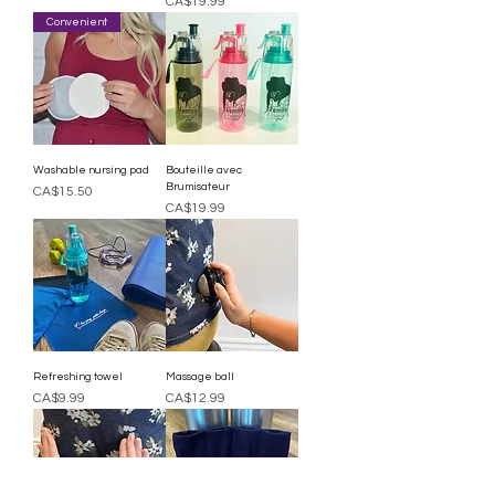
Price
CA$19.99
Convenient
Washable nursing pad
Bouteille avec
Brumisateur
Price
CA$15.50
Price
CA$19.99
Refreshing towel
Massage ball
Price
Price
CA$9.99
CA$12.99