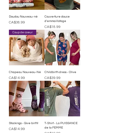
Doudou Nouveau-né
Couverture douce
d'emmaillotage
Price
CA$38.99
Price
CA$18.99
Coup de coeur
Chapeau Nouveau-Né
Childbirth dress - Olive
Price
Price
CA$14.99
CA$39.99
Stockings - Give birth!
T-Shirt - La PUISSANCE
de la FEMME
Price
CA$14.99