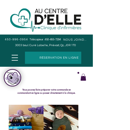
450-996-0954
Télécopieur :
450-485-7294
NOUS JOINDRE
3003 boul. Curé Labelle, Prévost, Qc, J0R 1T0
RÉSERVATION EN LIGNE
Cueillette en magasin seulement, pas de livraison.
Le paiement s
e fait lors du ramassage de la commande.
Vous pouvez faire préparer votre commande en
commandant en ligne ou passer directement à la clinique.