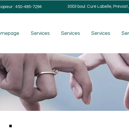
3003 boul. Curé Labelle, Prévost
copieur : 450-485-7294
omepage
Services
Services
Services
Ser