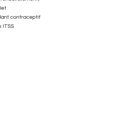
ilet
mplant contraceptif
s ITSS