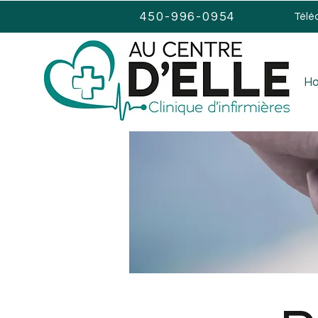
450-996-0954
Télé
H