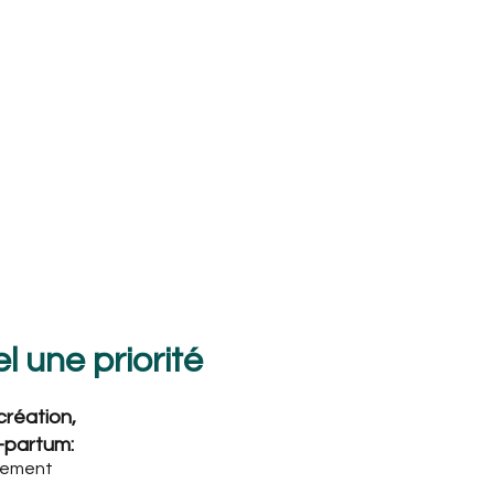
l une priorité
création,
-partum:
chement