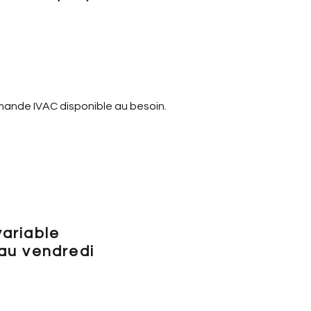
nde IVAC disponible au besoin.
variable
 au vendredi
 référer à l'onglet
ON EN LIGNE» pour voir