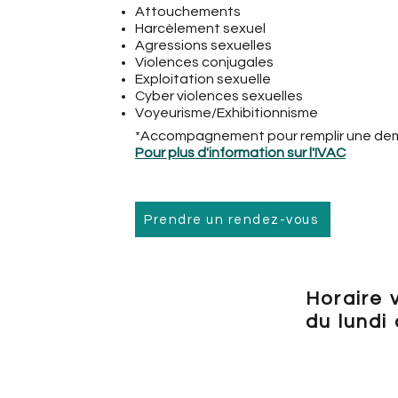
Attouchements
Harcèlement sexuel
Agressions sexuelles
Violences conjugales
Exploitation sexuelle
Cyber violences sexuelles
Voyeurisme/Exhibitionnisme
*Accompagnement pour remplir une dema
Pour plus d'information sur l'IVAC
Prendre un rendez-vous
Horaire 
du lundi
Veui
llez vous
Téléphone : 450-996-0954
«RÉSE
RVATI