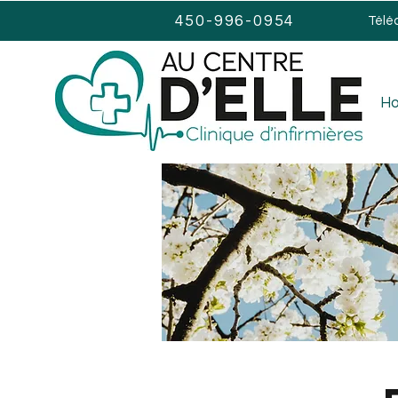
450-996-0954
Télé
H