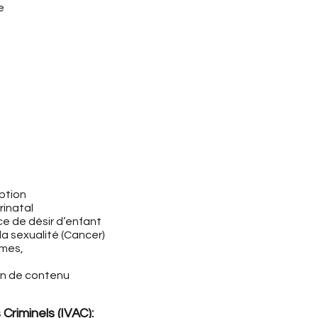
e
eption
rinatal
e de désir d’enfant
a sexualité (Cancer)
smes,
ion de contenu
Criminels (IVAC):