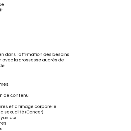
se
it
en dans l'affirmation des besoins
ien avec la grossesse auprès de
de.
smes,
ion de contenu
res et à l'image corporelle
a sexualité (Cancer)
lyamour
ites
es