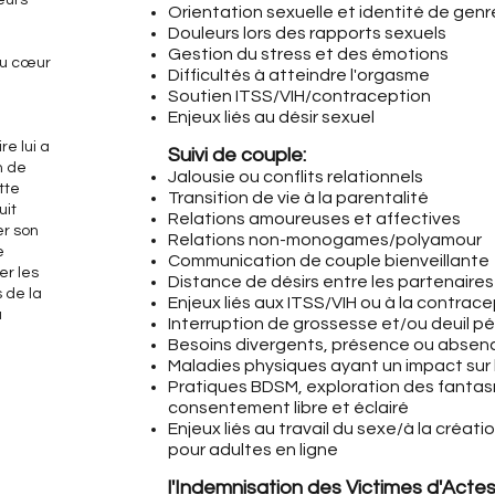
eurs
Orientation sexuelle et identité de genr
Douleurs lors des rapports sexuels
Gestion du stress et des émotions
au cœur
Difficultés à atteindre l'orgasme
Soutien ITSS/VIH/contraception
Enjeux liés au désir sexuel
e lui a
Suivi de couple:
n de
Jalousie ou conflits relationnels
tte
Transition de vie à la parentalité
uit
Relations amoureuses et affectives
er son
Relations non-monogames/polyamour
e
Communication de couple bienveillante
er les
Distance de désirs entre les partenaires
 de la
Enjeux liés aux ITSS/VIH ou à la contrac
u
Interruption de grossesse et/ou deuil pé
Besoins divergents, présence ou absenc
Maladies physiques ayant un impact sur l
Pratiques BDSM, exploration des fanta
consentement libre et éclairé
Enjeux liés au travail du sexe/à la créat
pour adultes en ligne
l'Indemnisation des Victimes d'Actes 