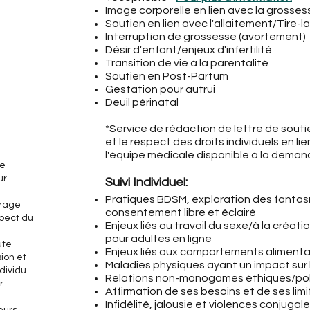
Image corporelle en lien avec la grosses
Soutien en lien avec l'allaitement/Tire-la
Interruption de grossesse (avortement)
Désir d'enfant/enjeux d'infertilité
Transition de vie à la parentalité
Soutien en Post-Partum
Gestation pour autrui
Deuil périnatal
*Service de rédaction de lettre de souti
et le respect des droits individuels en l
l'équipe médicale disponible à la deman
he
ur
Suivi Individuel:
Pratiques BDSM, exploration des fanta
urage
consentement libre et éclairé
spect du
Enjeux liés au travail du sexe/à la créat
pour adultes en ligne
ute
Enjeux liés aux comportements alimentai
ion et
Maladies physiques ayant un impact sur l
dividu.
Relations non-monogames éthiques/po
r
Affirmation de ses besoins et de ses lim
Infidélité, jalousie et violences conjugal