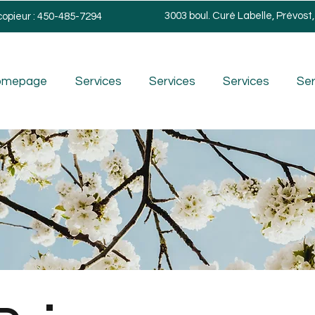
3003 boul. Curé Labelle, Prévost
copieur : 450-485-7294
omepage
Services
Services
Services
Ser