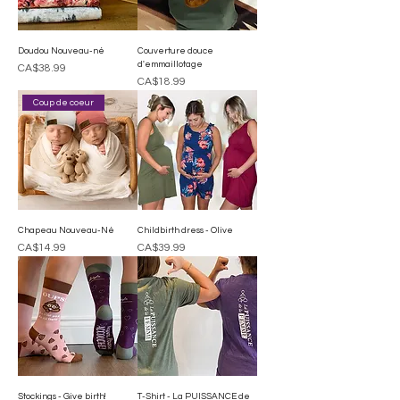
Doudou Nouveau-né
Couverture douce
d'emmaillotage
Price
CA$38.99
Price
CA$18.99
Coup de coeur
Chapeau Nouveau-Né
Childbirth dress - Olive
Price
Price
CA$14.99
CA$39.99
Stockings - Give birth!
T-Shirt - La PUISSANCE de