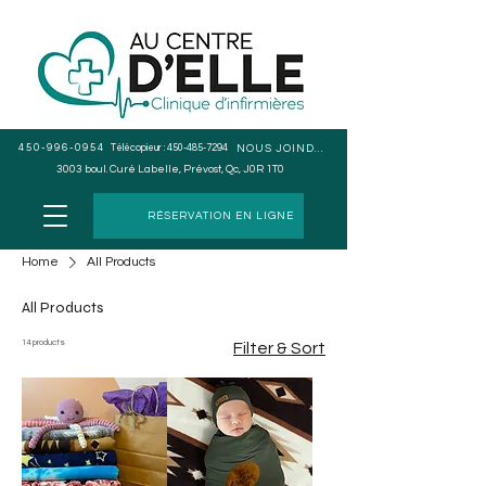
450-996-0954
Télécopieur :
450-485-7294
NOUS JOINDRE
3003 boul. Curé Labelle, Prévost, Qc, J0R 1T0
RÉSERVATION EN LIGNE
Home
All Products
All Products
14 products
Filter & Sort