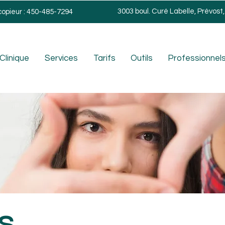
3003 boul. Curé Labelle, Prévost
copieur : 450-485-7294
Clinique
Services
Tarifs
Outils
Professionnels
S