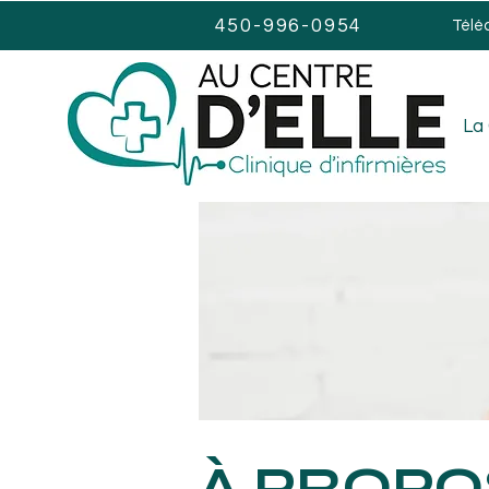
450-996-0954
Télé
La 
À PROPO