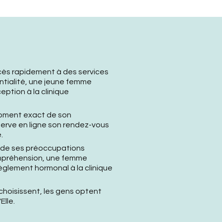
ccès rapidement à des services
tialité, une jeune femme
eption à la clinique
 moment exact de son
erve en ligne son rendez-vous
e.
r de ses préoccupations
mpréhension, une femme
èglement hormonal à la clinique
choisissent, les gens optent
Elle.