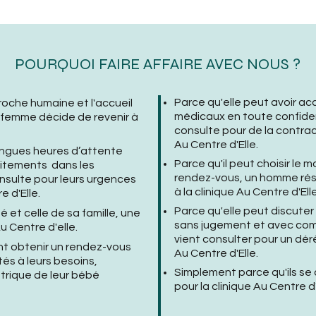
POURQUOI FAIRE AFFAIRE AVEC NOUS ?
Parce qu'elle peut avoir a
roche humaine et l'accueil
médicaux en toute confiden
ne femme décide
de revenir à
consulte pour de la contrac
Au Centre d'Elle.
longues heures d’attente
Parce qu'il peut choisir le
raitements dans les
rendez-vous, un homme rés
consulte pour leurs urgences
à la clinique Au Centre d'Ell
e d'Elle.
Parce qu'elle peut discute
é et celle de sa famille, une
sans jugement et avec co
 Centre d'elle.​
vient consulter pour un dér
nt obtenir un rendez-vous
Au Centre d'Elle.
és à leurs besoins,
Simplement parce qu'ils se 
atrique de leur bébé
pour la clinique Au Centre d'