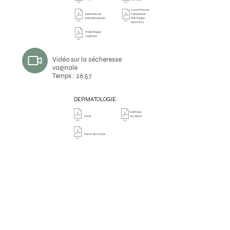
La nutrition en
Exercices de
ménopause
plancher pelvien
(Par Équipe
Nutrition)
Probiotiques
vaginaux
Vidéo sur la sécheresse
vaginale
Temps : 26:57
DERMATOLOGIE :
Maîtriser
Acné
l'eczéma
Points de suture
PRÉLÈVEMENTS
:
Auto-
Analyse /
prélèvement
Culture d'urine
vaginal
Guide prélèvements
urinaire
AUTRES :