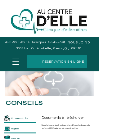
450-996-0954
Télécopieur :
450-485-7294
NOUS JOINDRE
3003 boul. Curé Labelle, Prévost, Qc, J0R 1T0
RÉSERVATION EN LIGNE
CONSEILS
Documents à télécharger
Capsules vidéos
Nous laissons à votre disposition différents documents
Blogues
en format PDF, qui peuvent vous être utiles.
Conseils