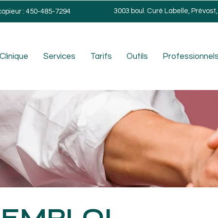
3003 boul. Curé Labelle, Prévost
copieur : 450-485-7294
Clinique
Services
Tarifs
Outils
Professionnels
'EMPLOI