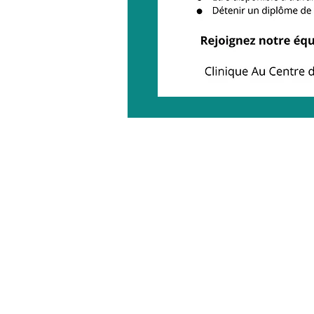
T
Courriel
3003 boul. Curé Lab