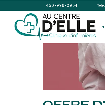
450-996-0954
Télé
La 
OFFRE D