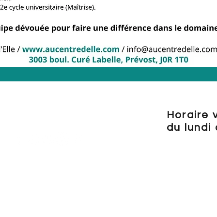
Horaire 
du lundi
Veui
llez vous
Téléphone : 450-996-0954
«RÉSE
RVATI
les disponibi
élécopieur : 450-485-7294
la consultat
 :
info@aucentredelle.com
Vous pouvez
elle, Prévost, Qc, J0R 1T0
besoin.