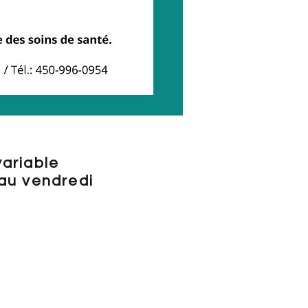
variable
 au vendredi
 référer à l'onglet
ON EN LIGNE» pour voir
lités de chaque jour selon
ion que vous désirez.
 aussi nous téléphoner au