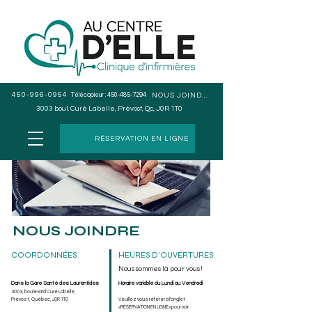
450-996-0954
Télécopieur :
450-485-7294
NOUS JOINDRE
3003 boul. Curé Labelle, Prévost, Qc, J0R 1T0
RÉSERVATION EN LIGNE
NOUS JOINDRE
COORDONNÉES
HEURES D'OUVERTURES
Nous sommes là pour vous !
Dans la Gare Santé des Laurentides
Horaire variable du Lundi au Vendredi
3003, boulevard Curé
Labelle,
Prévost, Québec, J0R 1T0
Veuillez vous référer à
l'onglet
«RÉSERVATION EN LIGNE» pour voir