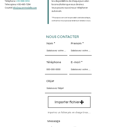
Téléphone :
450-9
96-0954
les dispo
nibilités de chaque jour selon
Télecopieur : 450-485-7294
la consultation que vous désirez.
Courriel :
info@aucentredelle.com
Vous pouvez aussi nous téléphoner
au besoin.
**Pour passer voir les produits de la boutique,
contactez-nous pour prendre un rendez-vous.
NOUS CONTACTER
Nom
Prenom
Téléphone
E-mail
Objet
Importer fichier
Importez un fichier pris en charge (max. 15 Mo)
Message