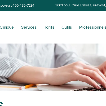
3003 boul. Curé Labelle, Prévost
copieur : 450-485-7294
Clinique
Services
Tarifs
Outils
Professionnels
S