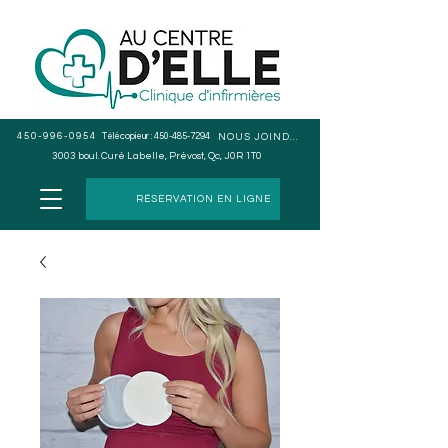
450-996-0954
Télécopieur :
450-485-7294
NOUS JOINDRE
3003 boul. Curé Labelle, Prévost, Qc, J0R 1T0
RÉSERVATION EN LIGNE