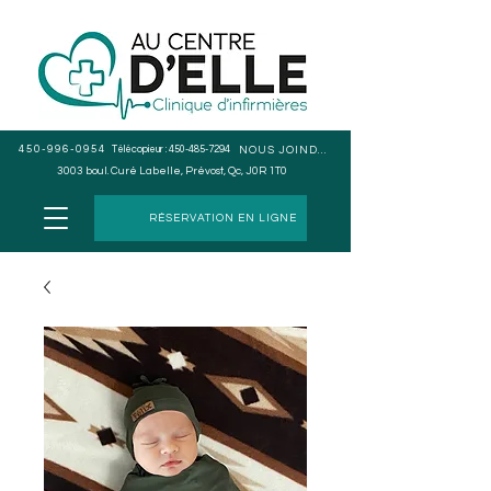
450-996-0954
Télécopieur :
450-485-7294
NOUS JOINDRE
3003 boul. Curé Labelle, Prévost, Qc, J0R 1T0
RÉSERVATION EN LIGNE