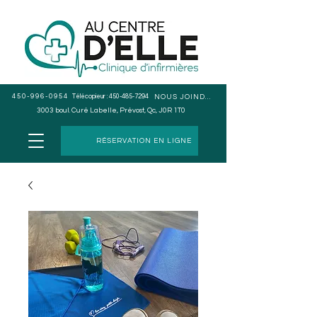
450-996-0954
Télécopieur :
450-485-7294
NOUS JOINDRE
3003 boul. Curé Labelle, Prévost, Qc, J0R 1T0
RÉSERVATION EN LIGNE