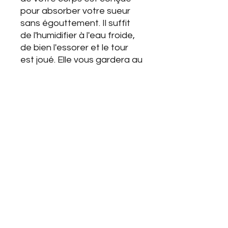
pour absorber votre sueur
sans égouttement. Il suffit
de l'humidifier à l'eau froide,
de bien l'essorer et le tour
est joué. Elle vous gardera au
frais lors de vos excercices
et même lors de votre
accouchement.
DÉTAILS DE L'ARTICLE
Format: 12po X 38po
Couleur bleu royal et noir
Tissu respirant extêmement
raffraîchissant
Légère et réutilisable
Horaire variable
du lundi au vendredi
Lavable à la machine cycle doux,
Veui
llez vous référer à l'onglet
essorer pour sécher
«RÉSE
RVATION EN LIGNE» pour voir les
disponibilités de chaque jour selon la
consultation que vous désirez.