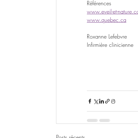
Références
www.eveil-et-nature.
www.quebec.ca
Roxanne Lefebvre
Infirmière clinicienne
Posts récents