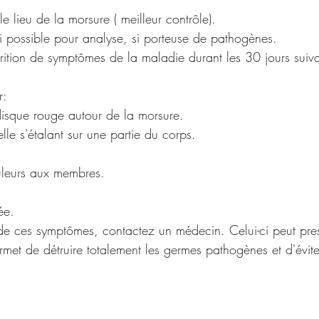
le lieu de la morsure ( meilleur contrôle).
i possible pour analyse, si porteuse de pathogènes.
arition de symptômes de la maladie durant les 30 jours suiv
r:
disque rouge autour de la morsure.
lle s'étalant sur une partie du corps.
uleurs aux membres.
ée.
de ces symptômes, contactez un médecin. Celui-ci peut pres
rmet de détruire totalement les germes pathogènes et d'évite