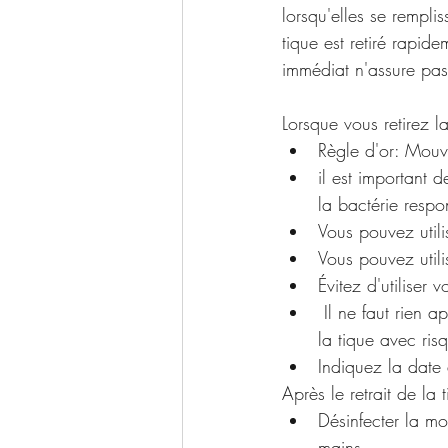
lorsqu'elles se remplis
tique est retiré rapide
immédiat n'assure pas d
Lorsque vous retirez la
Règle d'or: Mouve
il est important 
la bactérie resp
Vous pouvez utilis
Vous pouvez utili
Évitez d'utiliser 
 Il ne faut rien appliquer sur la tique (huile, désinfectant) cela provoque une régurgitation de 
la tique avec ris
Indiquez la date d
Après le retrait de la 
Désinfecter la mo
mains.