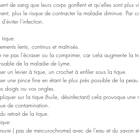
sent de sang que leurs corps gonflent et qu'elles sont plus vi
ment, plus le risque de contracter la maladie diminue. Par con
'éviter l'infection.
 tique:  
ments lents, continus et maîtrisés.
de ne pas l'écraser ou la comprimer, car cela augmente la t
onsable de la maladie de Lyme. 
er un levier à tique, un crochet à enfiler sous la tique.
ser une pince fine en étant le plus près possible de la peau
vos doigts ou vos ongles.
que de contamination.
u retrait de la tique.
tique:
rsure ( pas de mercurochrome) avec de l'eau et du savon et