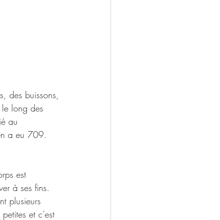
es, des buissons, 
 le long des 
ié au 
en a eu 709. 
orps est 
er à ses fins. 
t plusieurs 
petites et c'est 