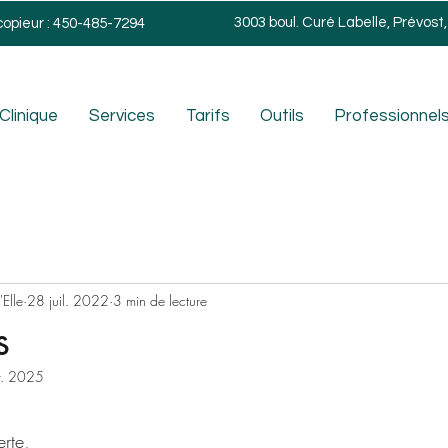
3003 boul. Curé Labelle, Prévost
copieur : 450-485-7294
Clinique
Services
Tarifs
Outils
Professionnels
Elle
28 juil. 2022
3 min de lecture
s
r. 2025
rte,