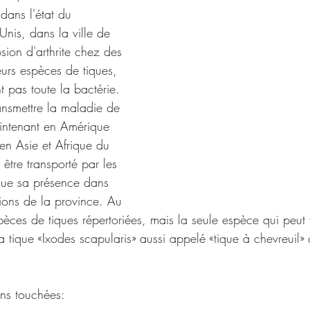
 dans l'état du 
Unis, dans la ville de 
sion d'arthrite chez des 
ieurs espèces de tiques, 
t pas toute la bactérie. 
ansmettre la maladie de 
intenant en Amérique 
n Asie et Afrique du 
être transporté par les 
que sa présence dans 
gions de la province. Au 
èces de tiques répertoriées, mais la seule espèce qui peut t
 tique «Ixodes scapularis» aussi appelé «tique à chevreuil» 
ions touchées: