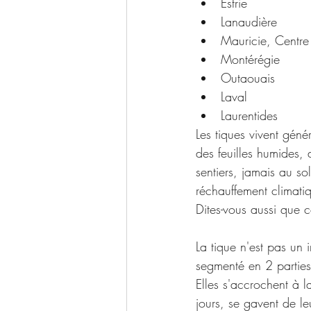
Estrie
Lanaudière
Mauricie, Centr
Montérégie
Outaouais
Laval
Laurentides
Les tiques vivent géné
des feuilles humides, 
sentiers, jamais au s
réchauffement climati
Dites-vous aussi que c
La tique n'est pas un 
segmenté en 2 parties s
Elles s'accrochent à 
jours, se gavent de le