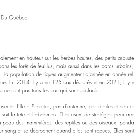
e Du Québec
ralement en hauteur sur les herbes hautes, des petits arbust
dans les forêt de feuillus, mais aussi dans les parcs urbains,
ol. La population de tiques augmentent d'année en année rel
que. En 2014 il y a eu 125 cas déclarés et en 2021, il y 
e ne sont pas tous les cas qui sont déclarés.
insecte. Elle a 8 pattes, pas d'antenne, pas d'ailes et son c
oit la tête et l'abdomen. Elles usent de stratégies pour arriv
la peau des mammifères ,des reptiles ou des oiseaux, pendan
ur sang et se décrochent quand elles sont repues. Elles sont 