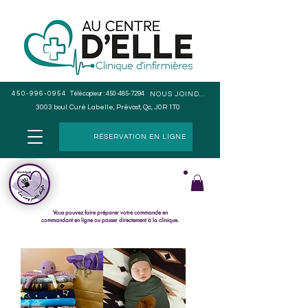
450-996-0954
Télécopieur :
450-485-7294
NOUS JOINDRE
3003 boul. Curé Labelle, Prévost, Qc, J0R 1T0
RÉSERVATION EN LIGNE
Cueillette en magasin seulement, pas de livraison.
Le paiement s
e fait lors du ramassage de la commande.
Vous pouvez faire préparer votre commande en
commandant en ligne ou passer directement à la clinique.