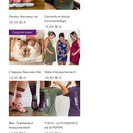
Doudou Nouveau-né
Couverture douce
d'emmaillotage
Prix
38,99 $CA
Prix
18,99 $CA
Coup de coeur
Chapeau Nouveau-Né
Robe d'accouchement
Prix
Prix
14,99 $CA
39,99 $CA
Bas - Thématique
T-Shirt - La PUISSANCE
Accouchement
de la FEMME