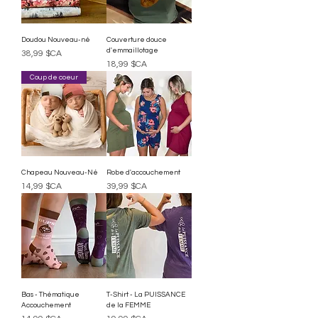
Doudou Nouveau-né
Couverture douce
d'emmaillotage
Prix
38,99 $CA
Prix
18,99 $CA
Coup de coeur
Chapeau Nouveau-Né
Robe d'accouchement
Prix
Prix
14,99 $CA
39,99 $CA
Bas - Thématique
T-Shirt - La PUISSANCE
Accouchement
de la FEMME