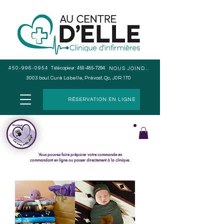
450-996-0954
Télécopieur :
450-485-7294
NOUS JOINDRE
3003 boul. Curé Labelle, Prévost, Qc, J0R 1T0
RÉSERVATION EN LIGNE
Cueillette en magasin seulement, pas de livraison.
Le paiement s
e fait lors du ramassage de la commande.
Vous pouvez faire préparer votre commande en
commandant en ligne ou passer directement à la clinique.