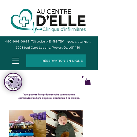
450-996-0954
Télécopieur :
450-485-7294
NOUS JOINDRE
3003 boul. Curé Labelle, Prévost, Qc, J0R 1T0
RÉSERVATION EN LIGNE
Cueillette en magasin seulement, pas de livraison.
Le paiement s
e fait lors du ramassage de la commande.
Vous pouvez faire préparer votre commande en
commandant en ligne ou passer directement à la clinique.