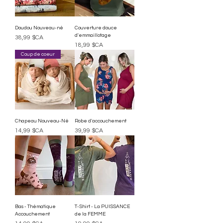
Doudou Nouveau-né
Couverture douce
d'emmaillotage
Prix
38,99 $CA
Prix
18,99 $CA
Coup de coeur
Chapeau Nouveau-Né
Robe d'accouchement
Prix
Prix
14,99 $CA
39,99 $CA
Bas - Thématique
T-Shirt - La PUISSANCE
Accouchement
de la FEMME