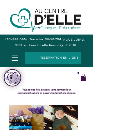
450-996-0954
Télécopieur :
450-485-7294
NOUS JOINDRE
3003 boul. Curé Labelle, Prévost, Qc, J0R 1T0
RÉSERVATION EN LIGNE
Cueillette en magasin seulement, pas de livraison.
Le paiement s
e fait lors du ramassage de la commande.
Vous pouvez faire préparer votre commande en
commandant en ligne ou passer directement à la clinique.