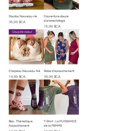
Doudou Nouveau-né
Couverture douce
d'emmaillotage
Prix
38,99 $CA
Prix
18,99 $CA
Coup de coeur
Chapeau Nouveau-Né
Robe d'accouchement
Prix
Prix
14,99 $CA
39,99 $CA
Bas - Thématique
T-Shirt - La PUISSANCE
Accouchement
de la FEMME