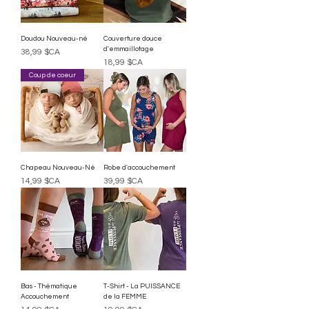
Doudou Nouveau-né
Couverture douce
d'emmaillotage
Prix
38,99 $CA
Prix
18,99 $CA
Coup de coeur
Chapeau Nouveau-Né
Robe d'accouchement
Prix
Prix
14,99 $CA
39,99 $CA
Bas - Thématique
T-Shirt - La PUISSANCE
Accouchement
de la FEMME