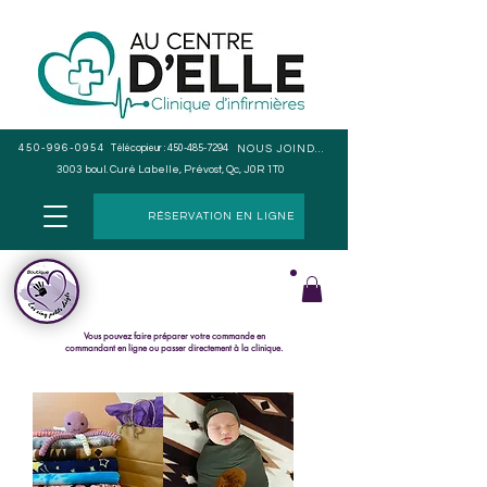
450-996-0954
Télécopieur :
450-485-7294
NOUS JOINDRE
3003 boul. Curé Labelle, Prévost, Qc, J0R 1T0
RÉSERVATION EN LIGNE
Cueillette en magasin seulement, pas de livraison.
Le paiement s
e fait lors du ramassage de la commande.
Vous pouvez faire préparer votre commande en
commandant en ligne ou passer directement à la clinique.